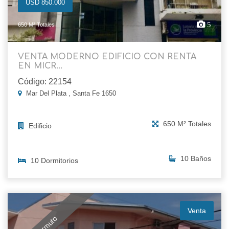
USD 850.000
5
650 M² Totales
VENTA MODERNO EDIFICIO CON RENTA
EN MICR...
Código: 22154
Mar Del Plata , Santa Fe 1650
650 M² Totales
Edificio
10 Baños
10 Dormitorios
Venta
Permuto