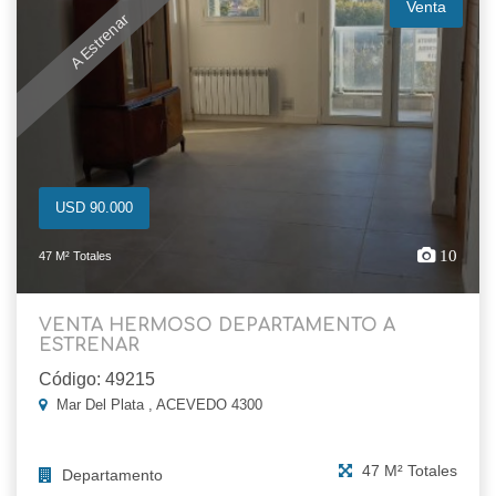
Venta
A Estrenar
USD 90.000
10
47 M² Totales
VENTA HERMOSO DEPARTAMENTO A
ESTRENAR
Código: 49215
Mar Del Plata , ACEVEDO 4300
47 M² Totales
Departamento