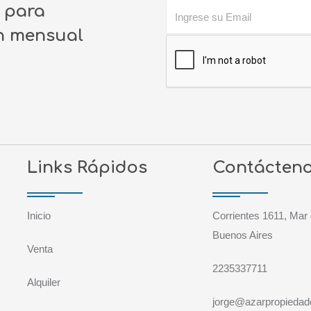
o para
ín mensual
Links Rápidos
Contácten
Inicio
Corrientes 1611, Mar 
Buenos Aires
Venta
2235337711
Alquiler
jorge@azarpropiedad