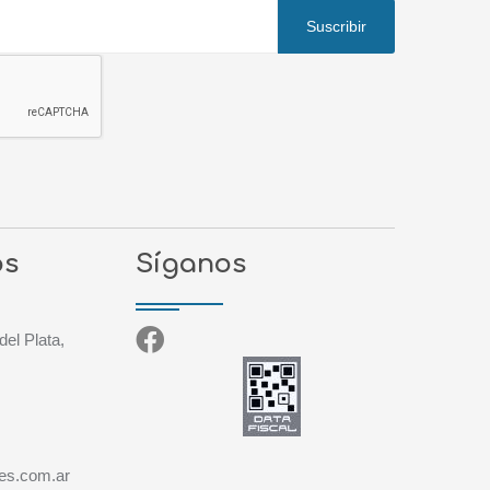
Suscribir
os
Síganos
del Plata,
es.com.ar