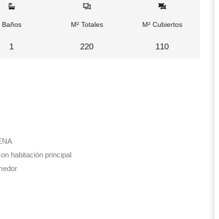
Baños
M² Totales
M² Cubiertos
1
220
110
ENA
con habitación principal
omedor